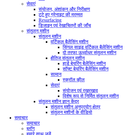
सेवाएं
संयोजन, अंशांकन और निरीक्षण
टूटे हुए ग्रेनाइट की मरम्मत
Resurfacing
डिजाइन एवं रेखाचित्रों की जाँच
संतुलन मशीन
संतुलन मशीन
वर्टिकल बैलेंसिंग मशीन
सिंगल साइड वर्टिकल बैलेंसिंग मशीन
दो तरफा ऊर्ध्वाधर संतुलन मशीन
क्षैतिज संतुलन मशीन
हार्ड बेयरिंग बैलेंसिंग मशीन
सॉफ्ट बेयरिंग बैलेंसिंग मशीन
सामान
स्क्रॉल व्हील
सेवाएं
संयोजन एवं रखरखाव
विशेष रूप से निर्मित संतुलन मशीन
संतुलन मशीन ज्ञान केंद्र
संतुलन मशीन अनुप्रयोग क्षेत्र
संतुलन मशीनों के वीडियो
समाचार
समाचार
ब्लॉग
हमारे साथ जुड़ें