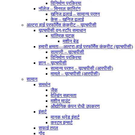
विनिर्माण प्रक्रिया
नॉलेज – मिनरल कास्टिंग
खनिज ढलाई – सामान्य प्रश्न
केस – खनिज ढलाई
अल्ट्रा हाई परफॉर्मेंस कंक्रीट – यूएचपीसी
यूएचपीसी वन-स्टॉप समाधान
यांत्रिक घटक
मशीन बेड
हमारी क्षमता—अल्ट्रा-हाई परफॉर्मेंस कंक्रीट (यूएचपीसी)
सामग्री – यूएचपीसी
विनिर्माण प्रक्रिया
ज्ञान – यूएचपीसी
सामान्य प्रश्न – यूएचपीसी (आरपीसी)
मामले – यूएचपीसी (आरपीसी)
सामान
समर्थन
जैक
वेल्डिंग सहायता
मशीन माउंट
औद्योगिक कंपन रोधी उपकरण
इंसर्ट
मानक थ्रेड इंसर्ट
कस्टम इन्सर्ट
सफाई तरल
गोंद