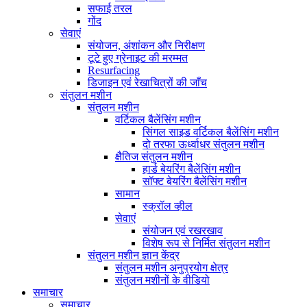
सफाई तरल
गोंद
सेवाएं
संयोजन, अंशांकन और निरीक्षण
टूटे हुए ग्रेनाइट की मरम्मत
Resurfacing
डिजाइन एवं रेखाचित्रों की जाँच
संतुलन मशीन
संतुलन मशीन
वर्टिकल बैलेंसिंग मशीन
सिंगल साइड वर्टिकल बैलेंसिंग मशीन
दो तरफा ऊर्ध्वाधर संतुलन मशीन
क्षैतिज संतुलन मशीन
हार्ड बेयरिंग बैलेंसिंग मशीन
सॉफ्ट बेयरिंग बैलेंसिंग मशीन
सामान
स्क्रॉल व्हील
सेवाएं
संयोजन एवं रखरखाव
विशेष रूप से निर्मित संतुलन मशीन
संतुलन मशीन ज्ञान केंद्र
संतुलन मशीन अनुप्रयोग क्षेत्र
संतुलन मशीनों के वीडियो
समाचार
समाचार