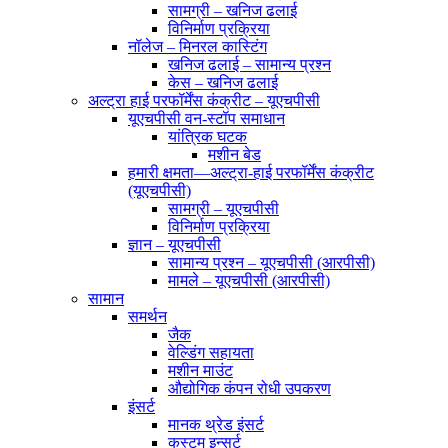
सामग्री – खनिज ढलाई
विनिर्माण प्रक्रिया
नॉलेज – मिनरल कास्टिंग
खनिज ढलाई – सामान्य प्रश्न
केस – खनिज ढलाई
अल्ट्रा हाई परफॉर्मेंस कंक्रीट – यूएचपीसी
यूएचपीसी वन-स्टॉप समाधान
यांत्रिक घटक
मशीन बेड
हमारी क्षमता—अल्ट्रा-हाई परफॉर्मेंस कंक्रीट
(यूएचपीसी)
सामग्री – यूएचपीसी
विनिर्माण प्रक्रिया
ज्ञान – यूएचपीसी
सामान्य प्रश्न – यूएचपीसी (आरपीसी)
मामले – यूएचपीसी (आरपीसी)
सामान
समर्थन
जैक
वेल्डिंग सहायता
मशीन माउंट
औद्योगिक कंपन रोधी उपकरण
इंसर्ट
मानक थ्रेड इंसर्ट
कस्टम इन्सर्ट