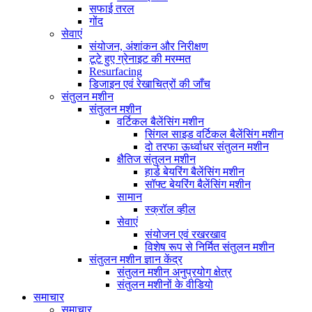
सफाई तरल
गोंद
सेवाएं
संयोजन, अंशांकन और निरीक्षण
टूटे हुए ग्रेनाइट की मरम्मत
Resurfacing
डिजाइन एवं रेखाचित्रों की जाँच
संतुलन मशीन
संतुलन मशीन
वर्टिकल बैलेंसिंग मशीन
सिंगल साइड वर्टिकल बैलेंसिंग मशीन
दो तरफा ऊर्ध्वाधर संतुलन मशीन
क्षैतिज संतुलन मशीन
हार्ड बेयरिंग बैलेंसिंग मशीन
सॉफ्ट बेयरिंग बैलेंसिंग मशीन
सामान
स्क्रॉल व्हील
सेवाएं
संयोजन एवं रखरखाव
विशेष रूप से निर्मित संतुलन मशीन
संतुलन मशीन ज्ञान केंद्र
संतुलन मशीन अनुप्रयोग क्षेत्र
संतुलन मशीनों के वीडियो
समाचार
समाचार