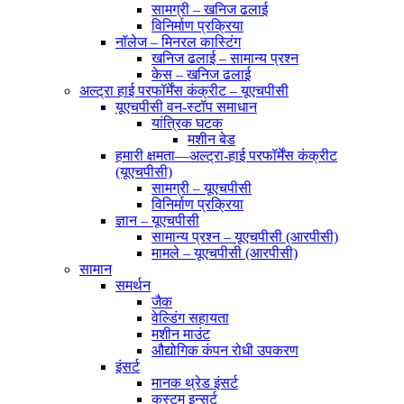
सामग्री – खनिज ढलाई
विनिर्माण प्रक्रिया
नॉलेज – मिनरल कास्टिंग
खनिज ढलाई – सामान्य प्रश्न
केस – खनिज ढलाई
अल्ट्रा हाई परफॉर्मेंस कंक्रीट – यूएचपीसी
यूएचपीसी वन-स्टॉप समाधान
यांत्रिक घटक
मशीन बेड
हमारी क्षमता—अल्ट्रा-हाई परफॉर्मेंस कंक्रीट
(यूएचपीसी)
सामग्री – यूएचपीसी
विनिर्माण प्रक्रिया
ज्ञान – यूएचपीसी
सामान्य प्रश्न – यूएचपीसी (आरपीसी)
मामले – यूएचपीसी (आरपीसी)
सामान
समर्थन
जैक
वेल्डिंग सहायता
मशीन माउंट
औद्योगिक कंपन रोधी उपकरण
इंसर्ट
मानक थ्रेड इंसर्ट
कस्टम इन्सर्ट