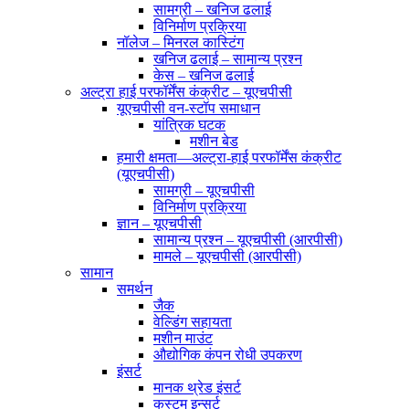
सामग्री – खनिज ढलाई
विनिर्माण प्रक्रिया
नॉलेज – मिनरल कास्टिंग
खनिज ढलाई – सामान्य प्रश्न
केस – खनिज ढलाई
अल्ट्रा हाई परफॉर्मेंस कंक्रीट – यूएचपीसी
यूएचपीसी वन-स्टॉप समाधान
यांत्रिक घटक
मशीन बेड
हमारी क्षमता—अल्ट्रा-हाई परफॉर्मेंस कंक्रीट
(यूएचपीसी)
सामग्री – यूएचपीसी
विनिर्माण प्रक्रिया
ज्ञान – यूएचपीसी
सामान्य प्रश्न – यूएचपीसी (आरपीसी)
मामले – यूएचपीसी (आरपीसी)
सामान
समर्थन
जैक
वेल्डिंग सहायता
मशीन माउंट
औद्योगिक कंपन रोधी उपकरण
इंसर्ट
मानक थ्रेड इंसर्ट
कस्टम इन्सर्ट