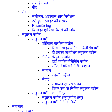
सफाई तरल
गोंद
सेवाएं
संयोजन, अंशांकन और निरीक्षण
टूटे हुए ग्रेनाइट की मरम्मत
Resurfacing
डिजाइन एवं रेखाचित्रों की जाँच
संतुलन मशीन
संतुलन मशीन
वर्टिकल बैलेंसिंग मशीन
सिंगल साइड वर्टिकल बैलेंसिंग मशीन
दो तरफा ऊर्ध्वाधर संतुलन मशीन
क्षैतिज संतुलन मशीन
हार्ड बेयरिंग बैलेंसिंग मशीन
सॉफ्ट बेयरिंग बैलेंसिंग मशीन
सामान
स्क्रॉल व्हील
सेवाएं
संयोजन एवं रखरखाव
विशेष रूप से निर्मित संतुलन मशीन
संतुलन मशीन ज्ञान केंद्र
संतुलन मशीन अनुप्रयोग क्षेत्र
संतुलन मशीनों के वीडियो
समाचार
समाचार