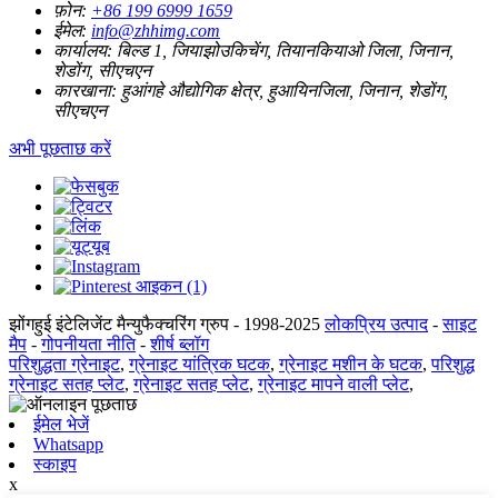
फ़ोन:
+86 199 6999 1659
ईमेल:
info@zhhimg.com
कार्यालय:
बिल्ड 1, जियाझोउकिचेंग, तियानकियाओ जिला, जिनान,
शेडोंग, सीएचएन
कारखाना:
हुआंगहे औद्योगिक क्षेत्र, हुआयिनजिला, जिनान, शेडोंग,
सीएचएन
अभी पूछताछ करें
झोंगहुई इंटेलिजेंट मैन्युफैक्चरिंग ग्रुप - 1998-2025
लोकप्रिय उत्पाद
-
साइट
मैप
-
गोपनीयता नीति
-
शीर्ष ब्लॉग
परिशुद्धता ग्रेनाइट
,
ग्रेनाइट यांत्रिक घटक
,
ग्रेनाइट मशीन के घटक
,
परिशुद्ध
ग्रेनाइट सतह प्लेट
,
ग्रेनाइट सतह प्लेट
,
ग्रेनाइट मापने वाली प्लेट
,
ईमेल भेजें
Whatsapp
स्काइप
x