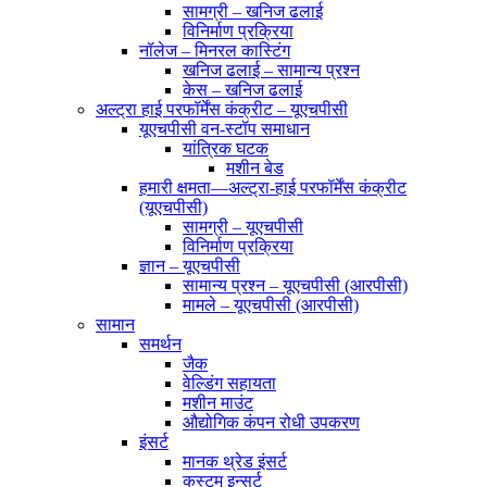
सामग्री – खनिज ढलाई
विनिर्माण प्रक्रिया
नॉलेज – मिनरल कास्टिंग
खनिज ढलाई – सामान्य प्रश्न
केस – खनिज ढलाई
अल्ट्रा हाई परफॉर्मेंस कंक्रीट – यूएचपीसी
यूएचपीसी वन-स्टॉप समाधान
यांत्रिक घटक
मशीन बेड
हमारी क्षमता—अल्ट्रा-हाई परफॉर्मेंस कंक्रीट
(यूएचपीसी)
सामग्री – यूएचपीसी
विनिर्माण प्रक्रिया
ज्ञान – यूएचपीसी
सामान्य प्रश्न – यूएचपीसी (आरपीसी)
मामले – यूएचपीसी (आरपीसी)
सामान
समर्थन
जैक
वेल्डिंग सहायता
मशीन माउंट
औद्योगिक कंपन रोधी उपकरण
इंसर्ट
मानक थ्रेड इंसर्ट
कस्टम इन्सर्ट