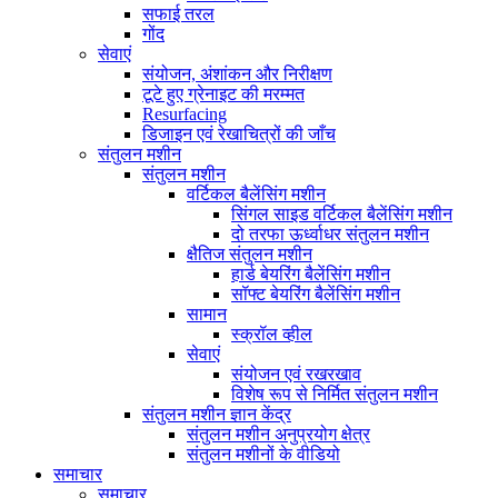
सफाई तरल
गोंद
सेवाएं
संयोजन, अंशांकन और निरीक्षण
टूटे हुए ग्रेनाइट की मरम्मत
Resurfacing
डिजाइन एवं रेखाचित्रों की जाँच
संतुलन मशीन
संतुलन मशीन
वर्टिकल बैलेंसिंग मशीन
सिंगल साइड वर्टिकल बैलेंसिंग मशीन
दो तरफा ऊर्ध्वाधर संतुलन मशीन
क्षैतिज संतुलन मशीन
हार्ड बेयरिंग बैलेंसिंग मशीन
सॉफ्ट बेयरिंग बैलेंसिंग मशीन
सामान
स्क्रॉल व्हील
सेवाएं
संयोजन एवं रखरखाव
विशेष रूप से निर्मित संतुलन मशीन
संतुलन मशीन ज्ञान केंद्र
संतुलन मशीन अनुप्रयोग क्षेत्र
संतुलन मशीनों के वीडियो
समाचार
समाचार