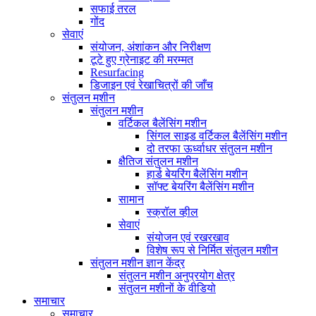
सफाई तरल
गोंद
सेवाएं
संयोजन, अंशांकन और निरीक्षण
टूटे हुए ग्रेनाइट की मरम्मत
Resurfacing
डिजाइन एवं रेखाचित्रों की जाँच
संतुलन मशीन
संतुलन मशीन
वर्टिकल बैलेंसिंग मशीन
सिंगल साइड वर्टिकल बैलेंसिंग मशीन
दो तरफा ऊर्ध्वाधर संतुलन मशीन
क्षैतिज संतुलन मशीन
हार्ड बेयरिंग बैलेंसिंग मशीन
सॉफ्ट बेयरिंग बैलेंसिंग मशीन
सामान
स्क्रॉल व्हील
सेवाएं
संयोजन एवं रखरखाव
विशेष रूप से निर्मित संतुलन मशीन
संतुलन मशीन ज्ञान केंद्र
संतुलन मशीन अनुप्रयोग क्षेत्र
संतुलन मशीनों के वीडियो
समाचार
समाचार