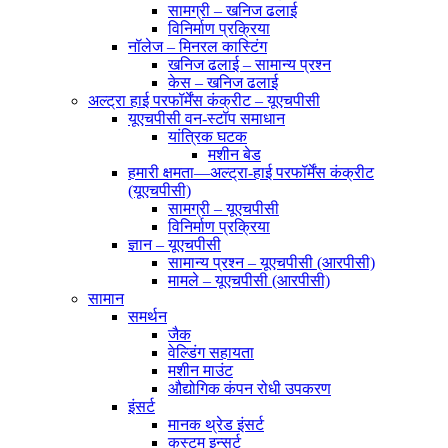
सामग्री – खनिज ढलाई
विनिर्माण प्रक्रिया
नॉलेज – मिनरल कास्टिंग
खनिज ढलाई – सामान्य प्रश्न
केस – खनिज ढलाई
अल्ट्रा हाई परफॉर्मेंस कंक्रीट – यूएचपीसी
यूएचपीसी वन-स्टॉप समाधान
यांत्रिक घटक
मशीन बेड
हमारी क्षमता—अल्ट्रा-हाई परफॉर्मेंस कंक्रीट
(यूएचपीसी)
सामग्री – यूएचपीसी
विनिर्माण प्रक्रिया
ज्ञान – यूएचपीसी
सामान्य प्रश्न – यूएचपीसी (आरपीसी)
मामले – यूएचपीसी (आरपीसी)
सामान
समर्थन
जैक
वेल्डिंग सहायता
मशीन माउंट
औद्योगिक कंपन रोधी उपकरण
इंसर्ट
मानक थ्रेड इंसर्ट
कस्टम इन्सर्ट