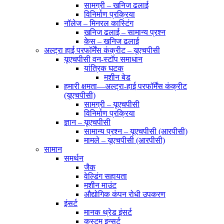
सामग्री – खनिज ढलाई
विनिर्माण प्रक्रिया
नॉलेज – मिनरल कास्टिंग
खनिज ढलाई – सामान्य प्रश्न
केस – खनिज ढलाई
अल्ट्रा हाई परफॉर्मेंस कंक्रीट – यूएचपीसी
यूएचपीसी वन-स्टॉप समाधान
यांत्रिक घटक
मशीन बेड
हमारी क्षमता—अल्ट्रा-हाई परफॉर्मेंस कंक्रीट
(यूएचपीसी)
सामग्री – यूएचपीसी
विनिर्माण प्रक्रिया
ज्ञान – यूएचपीसी
सामान्य प्रश्न – यूएचपीसी (आरपीसी)
मामले – यूएचपीसी (आरपीसी)
सामान
समर्थन
जैक
वेल्डिंग सहायता
मशीन माउंट
औद्योगिक कंपन रोधी उपकरण
इंसर्ट
मानक थ्रेड इंसर्ट
कस्टम इन्सर्ट