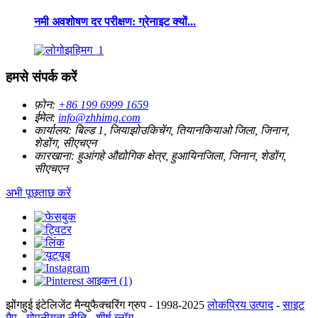
नमी अवशोषण दर परीक्षण: ग्रेनाइट क्यों...
हमसे संपर्क करें
फ़ोन:
+86 199 6999 1659
ईमेल:
info@zhhimg.com
कार्यालय:
बिल्ड 1, जियाझोउकिचेंग, तियानकियाओ जिला, जिनान,
शेडोंग, सीएचएन
कारखाना:
हुआंगहे औद्योगिक क्षेत्र, हुआयिनजिला, जिनान, शेडोंग,
सीएचएन
अभी पूछताछ करें
झोंगहुई इंटेलिजेंट मैन्युफैक्चरिंग ग्रुप - 1998-2025
लोकप्रिय उत्पाद
-
साइट
मैप
-
गोपनीयता नीति
-
शीर्ष ब्लॉग