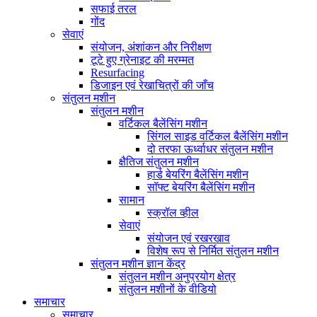
सफाई तरल
गोंद
सेवाएं
संयोजन, अंशांकन और निरीक्षण
टूटे हुए ग्रेनाइट की मरम्मत
Resurfacing
डिजाइन एवं रेखाचित्रों की जाँच
संतुलन मशीन
संतुलन मशीन
वर्टिकल बैलेंसिंग मशीन
सिंगल साइड वर्टिकल बैलेंसिंग मशीन
दो तरफा ऊर्ध्वाधर संतुलन मशीन
क्षैतिज संतुलन मशीन
हार्ड बेयरिंग बैलेंसिंग मशीन
सॉफ्ट बेयरिंग बैलेंसिंग मशीन
सामान
स्क्रॉल व्हील
सेवाएं
संयोजन एवं रखरखाव
विशेष रूप से निर्मित संतुलन मशीन
संतुलन मशीन ज्ञान केंद्र
संतुलन मशीन अनुप्रयोग क्षेत्र
संतुलन मशीनों के वीडियो
समाचार
समाचार