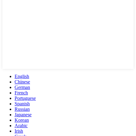
English
Chinese
German
French
Portuguese
Spanish
Russian
Japanese
Korean
Arabic
Irish